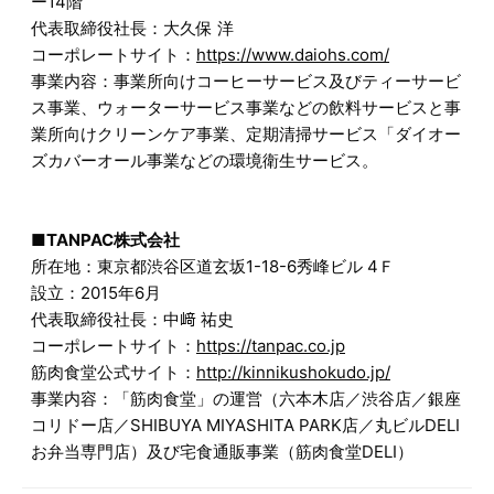
ー14階
代表取締役社長：大久保 洋
コーポレートサイト：
https://www.daiohs.com/
事業内容：事業所向けコーヒーサービス及びティーサービ
ス事業、ウォーターサービス事業などの飲料サービスと事
業所向けクリーンケア事業、定期清掃サービス「ダイオー
ズカバーオール事業などの環境衛生サービス。
■TANPAC株式会社
所在地：東京都渋谷区道玄坂1-18-6秀峰ビル 4Ｆ
設立：2015年6月
代表取締役社長：中﨑 祐史
コーポレートサイト：
https://tanpac.co.jp
筋肉食堂公式サイト：
http://kinnikushokudo.jp/
事業内容：「筋肉食堂」の運営（六本木店／渋谷店／銀座
コリドー店／SHIBUYA MIYASHITA PARK店／丸ビルDELI
お弁当専門店）及び宅食通販事業（筋肉食堂DELI）